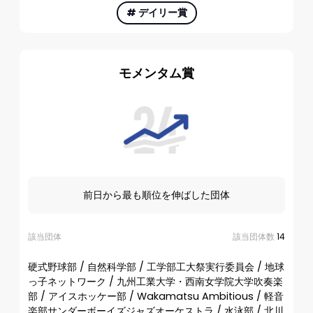
#
デイリー賞
モメンタム賞
前日から最も順位を伸ばした団体
該当団体
該当団体数
14
硬式野球部 / 自然科学部 / 工学部工大祭実行委員会 / 地球
っ子ネットワーク / 九州工業大学・西南女学院大学吹奏楽
部 / アイスホッケー部 / Wakamatsu Ambitious / 軽音
楽部サンダーボーイズジャズオーケストラ / 水泳部 / 北川