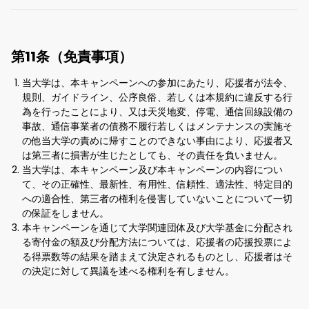
第11条（免責事項）
当大学は、本キャンペーンへの参加にあたり、応援者が法令、
規則、ガイドライン、公序良俗、若しくは本規約に違反する行
為を行ったことにより、又は天災地変、停電、通信回線設備の
事故、通信事業者の債務不履行若しくはメンテナンスの実施そ
の他当大学の責めに帰すことのできない事由により、応援者又
は第三者に損害が生じたとしても、その責任を負いません。
当大学は、本キャンペーン及び本キャンペーンの内容につい
て、その正確性、最新性、有用性、信頼性、適法性、特定目的
への適合性、第三者の権利を侵害していないことについて一切
の保証をしません。
本キャンペーンを通じて大学関連団体及び大学基金に分配され
る寄付金の額及び分配方法については、応援者の応援投票によ
る得票数等の結果を踏まえて決定されるものとし、応援者はそ
の決定に対して異議を述べる権利を有しません。