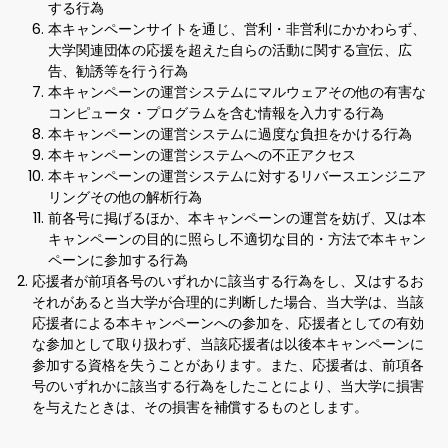
する行為
本キャンペーンサイトを通じ、営利・非営利にかかわらず、
大学関連団体の応援を超えた自らの活動に関する宣伝、広
告、勧誘等を行う行為
本キャンペーンの運営システムにマルウェアその他の有害な
コンピュータ・プログラムを含む情報を入力する行為
本キャンペーンの運営システムに過度な負担をかける行為
本キャンペーンの運営システムへの不正アクセス
本キャンペーンの運営システムに対するリバースエンジニア
リングその他の解析行為
前各号に掲げるほか、本キャンペーンの運営を妨げ、又は本
キャンペーンの目的に照らし不適切な目的・方法で本キャン
ペーンに参加する行為
応援者が前項各号のいずれかに該当する行為をし、又はするお
それがあると当大学が合理的に判断した場合、当大学は、当該
応援者による本キャンペーンへの参加を、応援者としての有効
な参加として取り扱わず、当該応援者は以後本キャンペーンに
参加する資格を失うことがあります。また、応援者は、前項各
号のいずれかに該当する行為をしたことにより、当大学に損害
を与えたときは、その損害を補償するものとします。